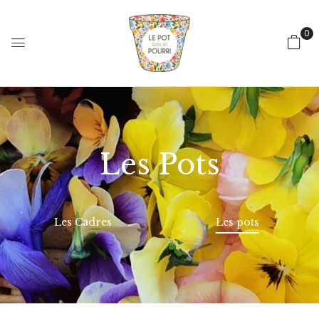
0
Les Pots
Les Cadres
Les pots