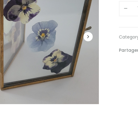
NUMERO
34
quantity
Categor
Partage