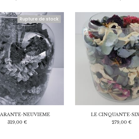
Rupture de stock
UARANTE-NEUVIEME
LE CINQUANTE-SI
319,00
€
279,00
€