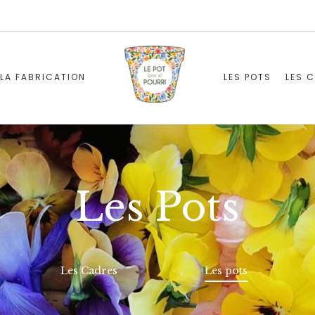
LA FABRICATION
LES POTS
LES 
Les Pots
Les Cadres
Les pots