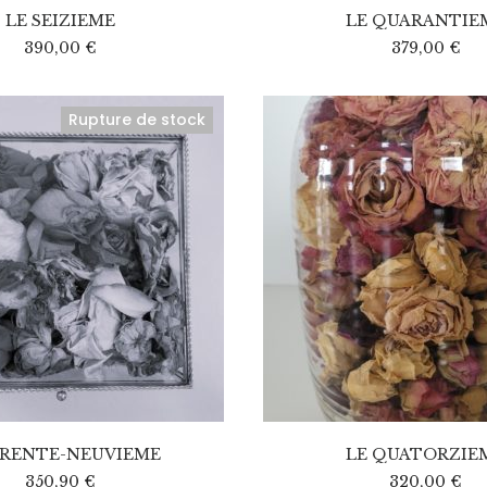
LE SEIZIEME
LE QUARANTIE
390,00
€
379,00
€
Rupture de stock
TRENTE-NEUVIEME
LE QUATORZIE
350,90
€
320,00
€